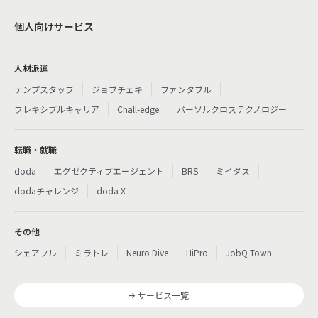
個人向けサービス
人材派遣
テンプスタッフ
ジョブチェキ
ファンタブル
フレキシブルキャリア
Chall-edge
パーソルクロステクノロジー
転職・就職
doda
エグゼクティブエージェント
BRS
ミイダス
dodaチャレンジ
doda X
その他
シェアフル
ミラトレ
Neuro Dive
HiPro
JobQ Town
サービス一覧