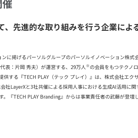
開催
て、先進的な取り組みを行う企業によ
に掲げるパーソルグループのパーソルイノベーション株式会社 TEC
※
any代表：片岡 秀夫）が運営する、29万人
の会員をもつテクノ
提供する『TECH PLAY（テック プレイ）』は、株式会社エ
AIと、株式会社LayerXと3社共催による採用人事における生成AI活用
します。『TECH PLAY Branding』からは事業責任者の武藤が登