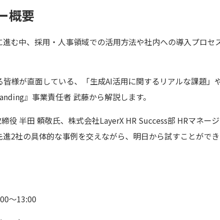
ー概要
速に進む中、採用・人事領域での活用方法や社内への導入プロセ
皆様が直面している、「生成AI活用に関するリアルな課題」や
branding』事業責任者 武藤から解説します。
AI 取締役 半田 頼敬氏、株式会社LayerX HR Success部 H
先進2社の具体的な事例を交えながら、明日から試すことができ
0～13:00