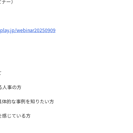
ビナー）
chplay.jp/webinar20250909
て
る人事の方
具体的な事例を知りたい方
を感じている方