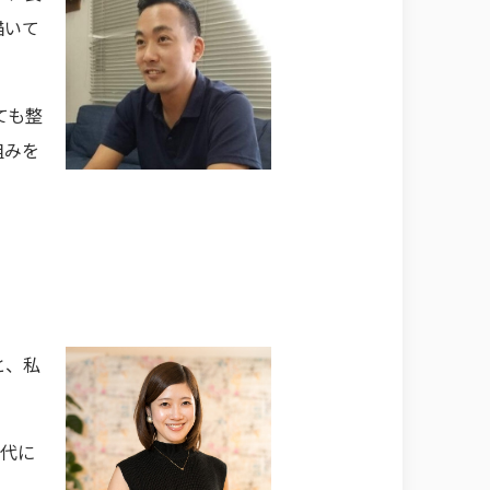
描いて
ても整
組みを
と、私
世代に