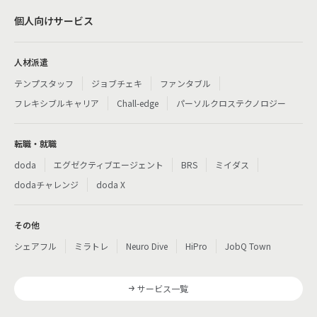
個人向けサービス
人材派遣
テンプスタッフ
ジョブチェキ
ファンタブル
フレキシブルキャリア
Chall-edge
パーソルクロステクノロジー
転職・就職
doda
エグゼクティブエージェント
BRS
ミイダス
dodaチャレンジ
doda X
その他
シェアフル
ミラトレ
Neuro Dive
HiPro
JobQ Town
サービス一覧