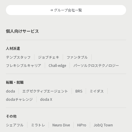
グループ会社一覧
個人向けサービス
人材派遣
テンプスタッフ
ジョブチェキ
ファンタブル
フレキシブルキャリア
Chall-edge
パーソルクロステクノロジー
転職・就職
doda
エグゼクティブエージェント
BRS
ミイダス
dodaチャレンジ
doda X
その他
シェアフル
ミラトレ
Neuro Dive
HiPro
JobQ Town