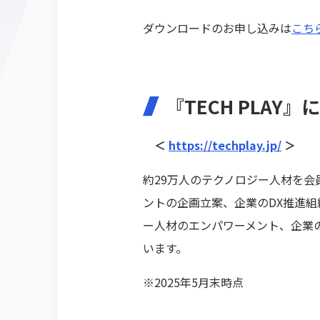
ダウンロードのお申し込みは
こち
『TECH PLAY』
＜
https://techplay.jp/
＞
約29万人のテクノロジー人材を会員
ントの企画立案、企業のDX推進
ー人材のエンパワーメント、企業
います。
※2025年5月末時点