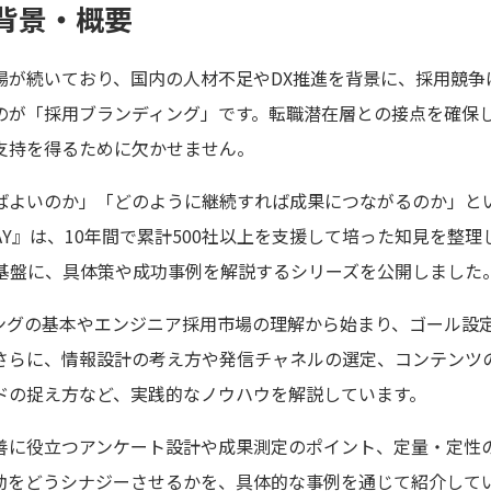
背景・概要
場が続いており、国内の人材不足やDX推進を背景に、採用競争
のが「採用ブランディング」です。転職潜在層との接点を確保
支持を得るために欠かせません。
ばよいのか」「どのように継続すれば成果につながるのか」と
LAY』は、10年間で累計500社以上を支援して培った知見を整
hod」を基盤に、具体策や成功事例を解説するシリーズを公開しました
ングの基本やエンジニア採用市場の理解から始まり、ゴール設
さらに、情報設計の考え方や発信チャネルの選定、コンテンツ
ドの捉え方など、実践的なノウハウを解説しています。
善に役立つアンケート設計や成果測定のポイント、定量・定性
動をどうシナジーさせるかを、具体的な事例を通じて紹介して