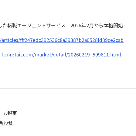
た転職エージェントサービス 2026年2月から本格開始
p/articles/fff247edc392536c8a39387b2a0528fd89ce2cab
.bcnretail.com/market/detail/20260219_599611.html
 広報室
合わせ