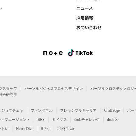
ン
ニュース
採用情報
お問い合わせ
プスタッフ
パーソルビジネスプロセスデザイン
パーソルクロステクノロジ
総合研究所
ジョブチェキ
ファンタブル
フレキシブルキャリア
Chall-edge
パー
ティブエージェント
BRS
ミイダス
dodaチャレンジ
doda X
ラトレ
Neuro Dive
HiPro
JobQ Town