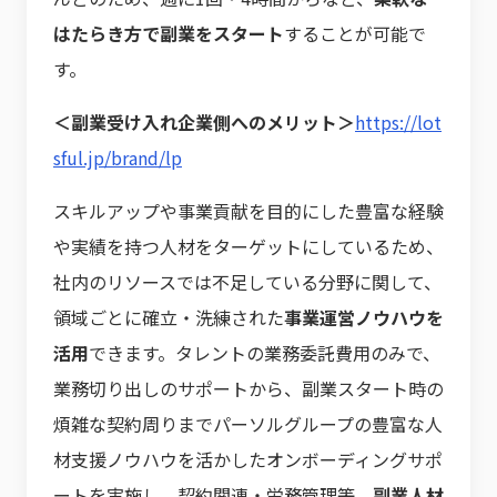
はたらき方で副業をスタート
することが可能で
す。
＜副業受け入れ企業側へのメリット＞
https://lot
sful.jp/brand/lp
スキルアップや事業貢献を目的にした豊富な経験
や実績を持つ人材をターゲットにしているため、
社内のリソースでは不足している分野に関して、
領域ごとに確立・洗練された
事業運営ノウハウを
活用
できます。タレントの業務委託費用のみで、
業務切り出しのサポートから、副業スタート時の
煩雑な契約周りまでパーソルグループの豊富な人
材支援ノウハウを活かしたオンボーディングサポ
ートを実施し、契約関連・労務管理等、
副業人材