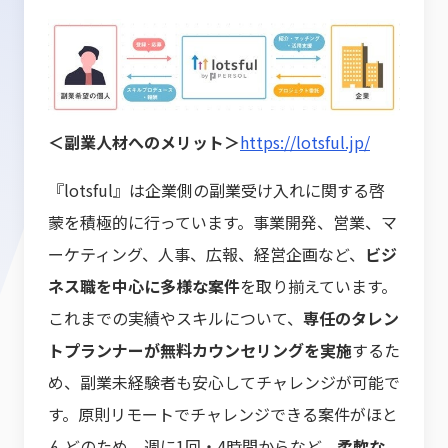
＜副業人材へのメリット＞
https://lotsful.jp/
『lotsful』は企業側の副業受け入れに関する啓
蒙を積極的に行っています。事業開発、営業、マ
ーケティング、人事、広報、経営企画など、
ビジ
ネス職を中心に多様な案件
を取り揃えています。
これまでの実績やスキルについて、
専任のタレン
トプランナーが無料カウンセリングを実施
するた
め、副業未経験者も安心してチャレンジが可能で
す。原則リモートでチャレンジできる案件がほと
んどのため、週に1回・4時間からなど、
柔軟な