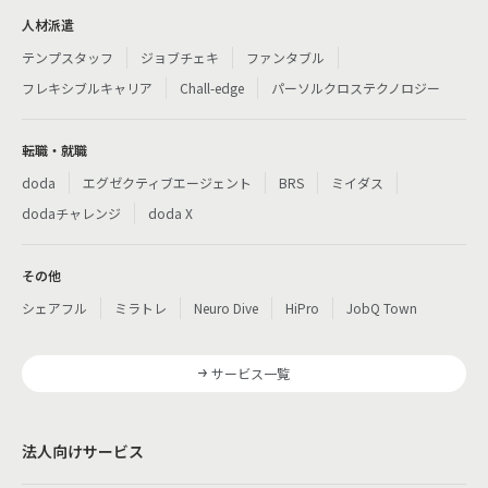
人材派遣
テンプスタッフ
ジョブチェキ
ファンタブル
フレキシブルキャリア
Chall-edge
パーソルクロステクノロジー
転職・就職
doda
エグゼクティブエージェント
BRS
ミイダス
dodaチャレンジ
doda X
その他
シェアフル
ミラトレ
Neuro Dive
HiPro
JobQ Town
サービス一覧
法人向けサービス