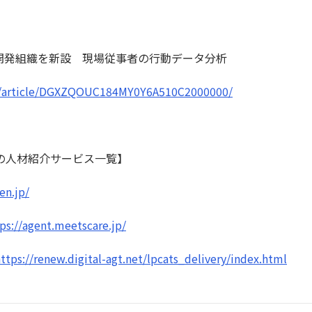
究開発組織を新設 現場従事者の行動データ分析
m/article/DGXZQOUC184MY0Y6A510C2000000/
の人材紹介サービス一覧】
en.jp/
ps://agent.meetscare.jp/
ttps://renew.digital-agt.net/lpcats_delivery/index.html