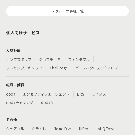
グループ会社一覧
個人向けサービス
人材派遣
テンプスタッフ
ジョブチェキ
ファンタブル
フレキシブルキャリア
Chall-edge
パーソルクロステクノロジー
転職・就職
doda
エグゼクティブエージェント
BRS
ミイダス
dodaチャレンジ
doda X
その他
シェアフル
ミラトレ
Neuro Dive
HiPro
JobQ Town