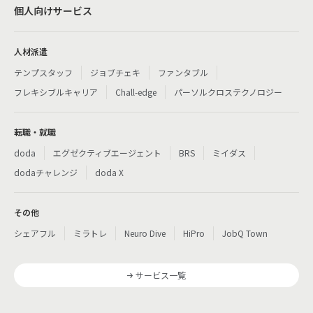
個人向けサービス
人材派遣
テンプスタッフ
ジョブチェキ
ファンタブル
フレキシブルキャリア
Chall-edge
パーソルクロステクノロジー
転職・就職
doda
エグゼクティブエージェント
BRS
ミイダス
dodaチャレンジ
doda X
その他
シェアフル
ミラトレ
Neuro Dive
HiPro
JobQ Town
サービス一覧