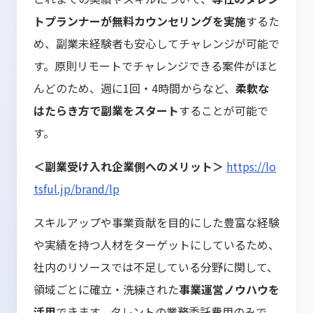
トプランナーが無料カウンセリングを実施
するた
め、副業未経験者も安心してチャレンジが可能で
す。原則リモートでチャレンジできる案件がほと
んどのため、週に1回・4時間からなど、
柔軟な
はたらき方で副業をスタート
することが可能で
す。
＜副業受け入れ企業側へのメリット＞
https://lo
tsful.jp/brand/lp
スキルアップや事業貢献を目的にした豊富な経験
や実績を持つ人材をターゲットにしているため、
社内のリソースでは不足している分野に関して、
領域ごとに確立・洗練された
事業運営ノウハウを
活用
できます。タレントの業務委託費用のみで、