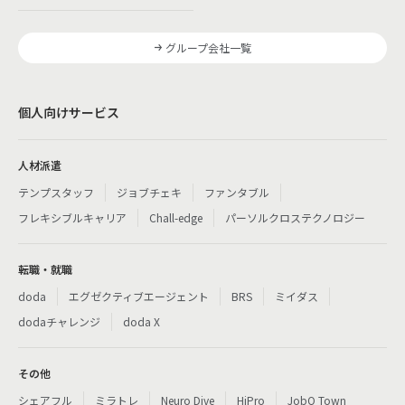
グループ会社一覧
個人向けサービス
人材派遣
テンプスタッフ
ジョブチェキ
ファンタブル
フレキシブルキャリア
Chall-edge
パーソルクロステクノロジー
転職・就職
doda
エグゼクティブエージェント
BRS
ミイダス
dodaチャレンジ
doda X
その他
シェアフル
ミラトレ
Neuro Dive
HiPro
JobQ Town