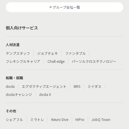
グループ会社一覧
個人向けサービス
人材派遣
テンプスタッフ
ジョブチェキ
ファンタブル
フレキシブルキャリア
Chall-edge
パーソルクロステクノロジー
転職・就職
doda
エグゼクティブエージェント
BRS
ミイダス
dodaチャレンジ
doda X
その他
シェアフル
ミラトレ
Neuro Dive
HiPro
JobQ Town